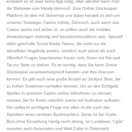
erweitert es ist zwar keine App nötig, aber abrufen kann man
die Webseite vom Handy dennoch. Eine Online Glücksspiel
Plattform ist dies mit Sicherheit und dabei handelt es sich um
unseren Testsieger Casino Infinity. Dennoch, auch wenn das
Casino seriös und sicher ist, so sollten auch die mobilen
Anwendungen vielseitig und benutzerfreundliche sein. Speziell
dafür geschulte Social Media Teams, die nicht nur die
aktuellsten Angebote posten, sondern auch privat als auch
öffentlich Fragen beantworten freuen sich, Ihnen mit Rat und
Tat zur Seite zu stehen. Es ist wichtig, dass Sie beim Online
Glücksspiel verantwortungsvoll handeln und Ihre Grenzen
kennen. Es gibt auch eine große Anzahl an Jackpot Slots, die
zu hohen Gewinnen verhelfen können. Um an den Echtgeld
Spielen in unserem Casino online teilnehmen zu können,
müssen Sie Ihr Konto natürlich zuerst mit Guthaben aufladen.
Die vielleicht wichtigste Frage von allen ist die nach den
Aspekten eines seriösen Buchmachers. Diese ist bei Gratis
Boni ohne Einzahlung häufig recht streng. Im Lockdown “Light”
mussten auch Automaten und Wett Cafes in Österreich