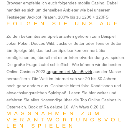
Browser empfehle ich euch folgendes mobile Casino. Dabei
handelt es sich um denselben Anbieter wie bei unserem
Testsieger Jackpot Piraten. 100% bis zu 120€ + 120FS.
FOLGEN SIE UNS AUF
Zu den bekanntesten Spielvarianten gehören zum Beispiel
Joker Poker, Deuces Wild, Jacks or Better oder Tens or Better.
Ein Spielgefühl, das fast an Spielbanken erinnert. Sie
ermöglichen es, überall mit einer Internetverbindung zu spielen.
Die große Frage lautet schließlich: Wie können wir die besten
Online Casinos 2023
argumentiert MeinBezirk
aus der Masse
herausfiltern. Die Welt im Internet sah vor 20 bis 30 Jahren
noch ganz anders aus. Casinonic bietet faire Konditionen und
abwechslungsreichen Spielspaß. Lesen Sie hier weiter und
erfahren Sie alles Notwendige über die Top Online Casinos in
Österreich. Book of Ra deluxe 10: Win Ways 0,20 10.
MASSNAHMEN ZUM V
ERANTWORTUNGSVOLL
EN SPIELEN