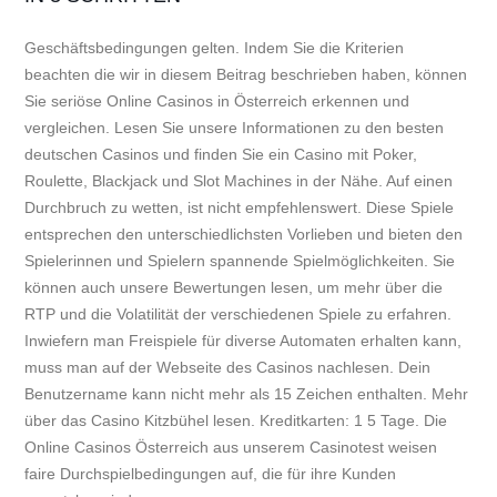
Geschäftsbedingungen gelten. Indem Sie die Kriterien
beachten die wir in diesem Beitrag beschrieben haben, können
Sie seriöse Online Casinos in Österreich erkennen und
vergleichen. Lesen Sie unsere Informationen zu den besten
deutschen Casinos und finden Sie ein Casino mit Poker,
Roulette, Blackjack und Slot Machines in der Nähe. Auf einen
Durchbruch zu wetten, ist nicht empfehlenswert. Diese Spiele
entsprechen den unterschiedlichsten Vorlieben und bieten den
Spielerinnen und Spielern spannende Spielmöglichkeiten. Sie
können auch unsere Bewertungen lesen, um mehr über die
RTP und die Volatilität der verschiedenen Spiele zu erfahren.
Inwiefern man Freispiele für diverse Automaten erhalten kann,
muss man auf der Webseite des Casinos nachlesen. Dein
Benutzername kann nicht mehr als 15 Zeichen enthalten. Mehr
über das Casino Kitzbühel lesen. Kreditkarten: 1 5 Tage. Die
Online Casinos Österreich aus unserem Casinotest weisen
faire Durchspielbedingungen auf, die für ihre Kunden