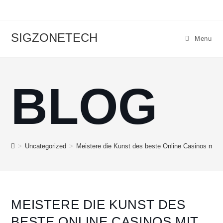
SIGZONETECH
Menu
BLOG
>
Uncategorized
>
Meistere die Kunst des beste Online Casinos mit 
MEISTERE DIE KUNST DES
BESTE ONLINE CASINOS MIT