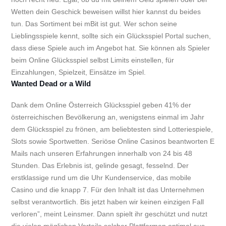
Wetten dein Geschick beweisen willst hier kannst du beides
tun. Das Sortiment bei mBit ist gut. Wer schon seine
Lieblingsspiele kennt, sollte sich ein Glücksspiel Portal suchen,
dass diese Spiele auch im Angebot hat. Sie können als Spieler
beim Online Glücksspiel selbst Limits einstellen, für
Einzahlungen, Spielzeit, Einsätze im Spiel.
Wanted Dead or a Wild
Dank dem Online Österreich Glücksspiel geben 41% der
österreichischen Bevölkerung an, wenigstens einmal im Jahr
dem Glücksspiel zu frönen, am beliebtesten sind Lotteriespiele,
Slots sowie Sportwetten. Seriöse Online Casinos beantworten E
Mails nach unseren Erfahrungen innerhalb von 24 bis 48
Stunden. Das Erlebnis ist, gelinde gesagt, fesselnd. Der
erstklassige rund um die Uhr Kundenservice, das mobile
Casino und die knapp 7. Für den Inhalt ist das Unternehmen
selbst verantwortlich. Bis jetzt haben wir keinen einzigen Fall
verloren”, meint Leinsmer. Dann spielt ihr geschützt und nutzt