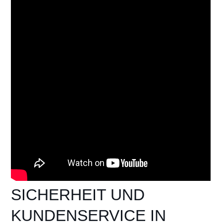
SICHERHEIT UND
KUNDENSERVICE IN