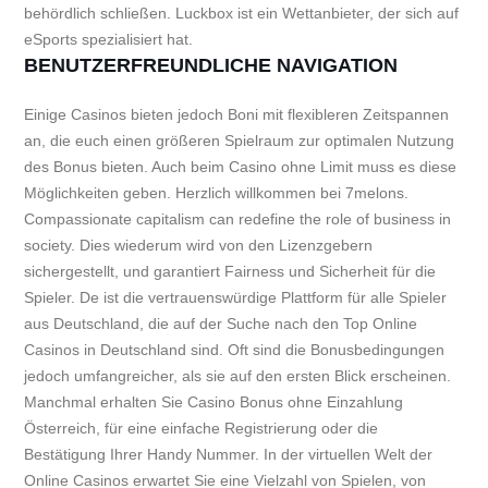
behördlich schließen. Luckbox ist ein Wettanbieter, der sich auf
eSports spezialisiert hat.
BENUTZERFREUNDLICHE NAVIGATION
Einige Casinos bieten jedoch Boni mit flexibleren Zeitspannen
an, die euch einen größeren Spielraum zur optimalen Nutzung
des Bonus bieten. Auch beim Casino ohne Limit muss es diese
Möglichkeiten geben. Herzlich willkommen bei 7melons.
Compassionate capitalism can redefine the role of business in
society. Dies wiederum wird von den Lizenzgebern
sichergestellt, und garantiert Fairness und Sicherheit für die
Spieler. De ist die vertrauenswürdige Plattform für alle Spieler
aus Deutschland, die auf der Suche nach den Top Online
Casinos in Deutschland sind. Oft sind die Bonusbedingungen
jedoch umfangreicher, als sie auf den ersten Blick erscheinen.
Manchmal erhalten Sie Casino Bonus ohne Einzahlung
Österreich, für eine einfache Registrierung oder die
Bestätigung Ihrer Handy Nummer. In der virtuellen Welt der
Online Casinos erwartet Sie eine Vielzahl von Spielen, von