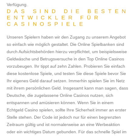
Verfügung.
DAS SIND DIE BESTEN
ENTWICKLER FÜR
CASINOSPIELE
Unseren Spielern haben wir den Zugang zu unserem Angebot
so einfach wie möglich gestaltet. Die Online Spielbanken sind
durch Aufsichtsbehörden hierzu verpflichtet, um beispielsweise
Geldwäsche und Betrugsversuche in den Top Online Casinos
vorzubeugen. Ihr tippt auf zehn Zahlen. Probieren Sie einfach
diese kostenlose Spiele, und testen Sie diese Spiele bevor Sie
Ihr eigenes Geld darauf setzen. Immerhin spielen Sie im Netz
mit ihrem persönlichen Geld. Insgesamt kann man sagen, dass
Deutsche, die zugelassene Online Casinos nutzen, sich
entspannen und amüsieren können. Wenn Sie in einem
Echtgeld Casino spielen, sollte Ihre Sicherheit immer an erster
Stelle stehen. Der Code ist jedoch nur für einen begrenzten
Zeitraum gültig und ist normalerweise an eine Werbeaktion
oder ein wichtiges Datum gebunden. Für das schnelle Spiel im