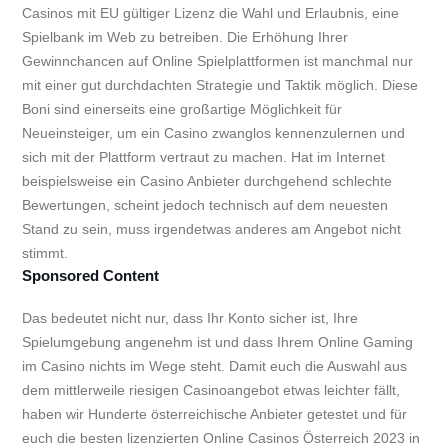
Casinos mit EU gültiger Lizenz die Wahl und Erlaubnis, eine
Spielbank im Web zu betreiben. Die Erhöhung Ihrer
Gewinnchancen auf Online Spielplattformen ist manchmal nur
mit einer gut durchdachten Strategie und Taktik möglich. Diese
Boni sind einerseits eine großartige Möglichkeit für
Neueinsteiger, um ein Casino zwanglos kennenzulernen und
sich mit der Plattform vertraut zu machen. Hat im Internet
beispielsweise ein Casino Anbieter durchgehend schlechte
Bewertungen, scheint jedoch technisch auf dem neuesten
Stand zu sein, muss irgendetwas anderes am Angebot nicht
stimmt.
Sponsored Content
Das bedeutet nicht nur, dass Ihr Konto sicher ist, Ihre
Spielumgebung angenehm ist und dass Ihrem Online Gaming
im Casino nichts im Wege steht. Damit euch die Auswahl aus
dem mittlerweile riesigen Casinoangebot etwas leichter fällt,
haben wir Hunderte österreichische Anbieter getestet und für
euch die besten lizenzierten Online Casinos Österreich 2023 in