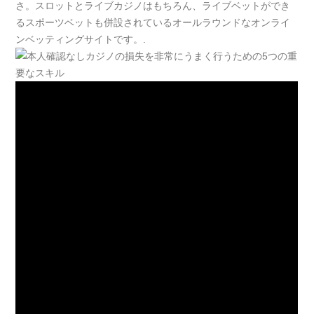
さ。スロットとライブカジノはもちろん、ライブベットができ
るスポーツベットも併設されているオールラウンドなオンライ
ンベッティングサイトです。.