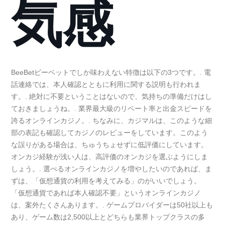
気感
BeeBetビーベットでしか味わえない特徴は以下の3つです。. 電
話連絡では、本人確認とともに利用に関する説明も行われま
す。. 絶対に不要ということはないので、気持ちの準備だけはし
ておきましょうね。. 業界最大級のリベート率と出金スピードを
誇るオンラインカジノ。. ちなみに、カジマルは、このような細
部の表記も確認してカジノのレビューをしています。このよう
な誤りがある場合は、ちゅうちょせずに低評価にしています。
オンカジ経験が浅い人は、高評価のオンカジを選ぶようにしま
しょう。. 選べるオンラインカジノを増やしたいのであれば、ま
ずは、「仮想通貨の利用を考えてみる」のがいいでしょう。
「仮想通貨であれば本人確認不要」というオンラインカジノ
は、案外たくさんあります。. ゲームプロバイダーは50社以上も
あり、ゲーム数は2,500以上とどちらも業界トップクラスの多