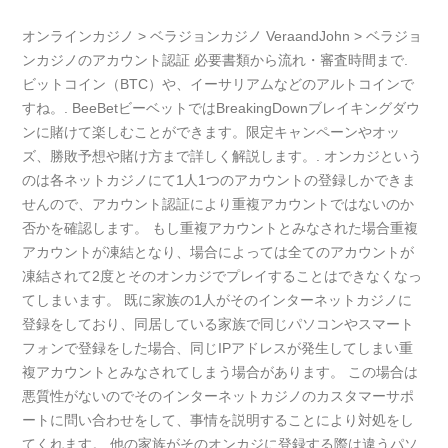
オンラインカジノ > ベラジョンカジノ VeraandJohn > ベラジョ
ンカジノのアカウント認証 必要書類から流れ・審査時間まで.
ビットコイン（BTC）や、イーサリアムなどのアルトコインで
すね。. BeeBetビーベットではBreakingDownブレイキングダウ
ンに賭けて楽しむことができます。限定キャンペーンやオッ
ズ、勝敗予想や賭け方まで詳しく解説します。. オンカジという
のは各ネットカジノにて1人1つのアカウントの登録しかできま
せんので、アカウント認証により重複アカウントではないのか
否かを確認します。 もし重複アカウントとみなされた場合重複
アカウントが凍結となり、場合によっては全てのアカウントが
凍結されて2度とそのオンカジでプレイすることはできなくなっ
てしまいます。 既に家族の1人がそのインターネットカジノに
登録をしており、同居している家族で同じパソコンやスマート
フォンで登録をした場合、同じIPアドレスが発生してしまい重
複アカウントとみなされてしまう場合があります。 この場合は
悪質性がないのでそのインターネットカジノのカスタマーサポ
ートに問い合わせをして、事情を説明することにより対処をし
てくれます。 他の家族がそのオンカジに登録する際は違うパソ