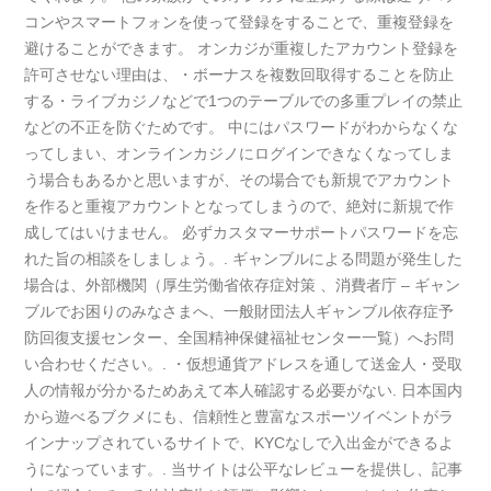
コンやスマートフォンを使って登録をすることで、重複登録を
避けることができます。 オンカジが重複したアカウント登録を
許可させない理由は、・ボーナスを複数回取得することを防止
する・ライブカジノなどで1つのテーブルでの多重プレイの禁止
などの不正を防ぐためです。 中にはパスワードがわからなくな
ってしまい、オンラインカジノにログインできなくなってしま
う場合もあるかと思いますが、その場合でも新規でアカウント
を作ると重複アカウントとなってしまうので、絶対に新規で作
成してはいけません。 必ずカスタマーサポートパスワードを忘
れた旨の相談をしましょう。. ギャンブルによる問題が発生した
場合は、外部機関（厚生労働省依存症対策 、消費者庁 – ギャン
ブルでお困りのみなさまへ、一般財団法人ギャンブル依存症予
防回復支援センター、全国精神保健福祉センター一覧）へお問
い合わせください。. ・仮想通貨アドレスを通して送金人・受取
人の情報が分かるためあえて本人確認する必要がない. 日本国内
から遊べるブクメにも、信頼性と豊富なスポーツイベントがラ
インナップされているサイトで、KYCなしで入出金ができるよ
うになっています。. 当サイトは公平なレビューを提供し、記事