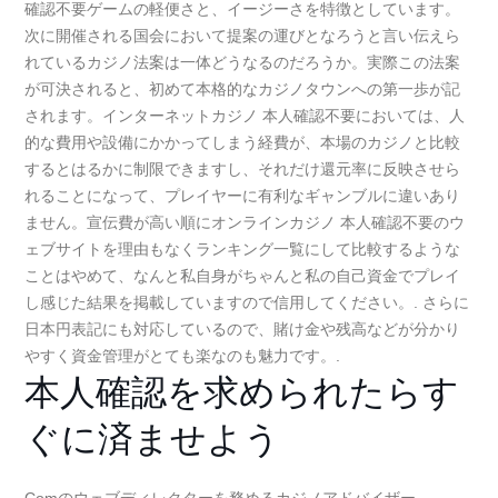
確認不要ゲームの軽便さと、イージーさを特徴としています。
次に開催される国会において提案の運びとなろうと言い伝えら
れているカジノ法案は一体どうなるのだろうか。実際この法案
が可決されると、初めて本格的なカジノタウンへの第一歩が記
されます。インターネットカジノ 本人確認不要においては、人
的な費用や設備にかかってしまう経費が、本場のカジノと比較
するとはるかに制限できますし、それだけ還元率に反映させら
れることになって、プレイヤーに有利なギャンブルに違いあり
ません。宣伝費が高い順にオンラインカジノ 本人確認不要のウ
ェブサイトを理由もなくランキング一覧にして比較するような
ことはやめて、なんと私自身がちゃんと私の自己資金でプレイ
し感じた結果を掲載していますので信用してください。. さらに
日本円表記にも対応しているので、賭け金や残高などが分かり
やすく資金管理がとても楽なのも魅力です。.
本人確認を求められたらす
ぐに済ませよう
Comのウェブディレクターを務めるカジノアドバイザー。