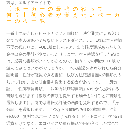
方は、エルドアライトで.
【ポーカーの最強の役って
何？】初心者が覚えたいポーカ
ーの役一覧
一番上で紹介したビットカジノと同様に、法定通貨による入出
金でも本人確認が要らないトラストダイス。. LITE版は本人確認
不要の代わりに、FULL版に比べると、出金限度額があったり入
金や出金の手段が少なかったりします。本人確認を行うために
は、必要な書類がいくつかあるので、揃うまでの間はLITE版で
遊んでみてはいかがでしょうか。. 本人確認を求められたら身分
証明書・住所が確認できる書類・決済方法確認書類の3種類のう
ちいづれか、または全部を提出する必要があります。. 「身分
証」「住所確認書類」「決済方法確認書類」の中から提出する
書類を選びます（複数の書類を提出する場合も1回ごとに書類を
選択します）。例では運転免許証の画像を提出するので、「身
分証」を選択します。. ＊今なら期間限定¥3,000増量中、合計
¥6,500！無料でスポーツにかけられる！. ビットコイン含む仮想
通貨だけでなく、エコペイズや銀行振込で円の入金した場合で