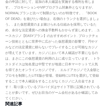
金の申請に対して、追加の本人確認を実施する権利を有しま
す。. プロモーションやVIPプログラム対象外となりますが、
NORMALプランと比べて制限がないのが特徴です。. 『BOOK
OF DEAD』を遊びたい場合は、右側のトランクを選択しましょ
う。. また仮想通貨のまま賭けられる仕組みを採用しているた
め、余分な法定通貨への換金手数料もかからず楽しめます。. ユ
ースカジノ【EASYプラン】のおすすめポイント. ブロックチェ
ーン技術とともに世界中に広がった仮想通貨の影響で、円やド
ルなどの法定通貨に頼らないでプレイすることが可能なカジノ
が増えてきています。カジノにおいて本人確認が不要になるの
は、まさにこの仮想通貨の利用の上に成り立っています。. トラ
ストダイスは知名度は中堅ですが地道に日本マーケットで人気
を得てきたオンラインカジノです。. エルドアカジノで入金額と
プロモを制限したLITE版が登場。登録時にLITEを選択して登録
することで本人確認をすることがなくカジノに入出金できま
す！. 取り扱っているプロバイダはサイト下部に記載されている
ことが多いです。ぜひお目当のゲーム会社があるか確認してみ
てください。.
関連記事