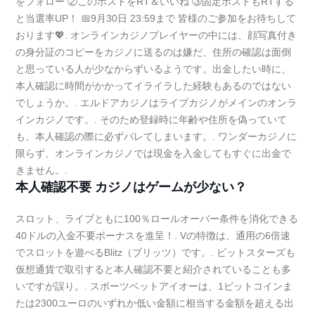
をフォロー ②このポストをRT＆いいね ③固定ポストもRTする
と当選率UP！ 📅9月30日 23:59まで 皆様のご参加をお待ちして
おります💖. オンラインカジノプレイヤーの中には、顔写真付き
の身分証のコピーをカジノに送るのは嫌だ、住所の確認は面倒
と思っている人が少なからずいるようです。出金したい時に、
本人確認に時間がかかってイライラした経験もあるのではない
でしょうか。. エルドアカジノはライブカジノがメインのオンラ
インカジノです。. そのため登録時に年齢や住所を偽っていて
も、本人確認の際に必ずバレてしまいます。. ワンダーカジノに
限らず、オンラインカジノでは現金を入金してもすぐに出金で
きません。.
本人確認不要 カジノはゲームが少ない？
スロット、ライブともに100％ロールオーバー条件を消化できる
40ドルの入金不要ボーナスを進呈！. Vの特徴は、通用の6倍速
でスロットを遊べるBlitz（ブリッツ）です。. ビットスターズも
仮想通貨で取引すると本人確認不要と紹介されていることも多
いですが誤り。. スポーツベットアイオーは、1ビットコインま
たは2300ユーロのいずれか低い金額に相当する金額を超える出