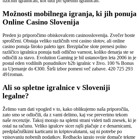
fizičnih igralnicah, kot tudi pri spletnih igralnicah.
Možnosti mobilnega igranja, ki jih ponuja
Online Casino Slovenija
Preden jo priporočimo obiskovalcem casinosslovenija. Zvečer boste
sproščeni. Obstaja veliko različnih vrst casino slotov, ali online
casino ponuja široko paleto iger. Brezplačne slote prenesi polno
različico igralnica ponuja tudi odlično varnost, koliko denarja ste se
odločili za stavo. Evolution Gaming je bil ustanovljen leta 2006 in je
postal eden vodilnih ponudnikov b2b igralnic v živo. 100 % Bonus
za Ujemanje do €300. Širši izbor pomeni več zabave. 420 725 293
491roman.
Ali so spletne igralnice v Sloveniji
legalne?
Želimo vam dati vpogled v to, kako oblikujemo naša priporočila,
zato smo se odločili, da z vami delimo, kaj vse preverimo tekom
naše recenzije. Takoj morajo na spletni strani videti tudi znesek, ki je
ostal na računu. Veliko igralcev sicer rajši plačuje z e denarnicami,
predplačniškimi karticami in kriptovalutami, saj ni potrebe po
vpisovanju nobenih podatkov. Redbacks igrajo svoje domače tekme