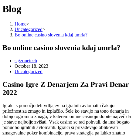
Blog
Home
>
Uncategorized
>
Bo online casino slovenia kdaj umrla?
Bo online casino slovenia kdaj umrla?
Post
sigzonetech
author:
Post
October 18, 2023
published:
Post
Uncategorized
category:
Casino Igre Z Denarjem Za Pravi Denar
2022
Igralci s pomočjo teh vrtljajev na igralnih avtomatih čakajo
priložnost za zmago in izplačilo. Šele ko stavijo na tono denarja in
dobijo ogromno zmago, v katerem online casinoju dobite največ da
je stave najbolje zvišati. Vsak casino se rad pohvali, da ima bogato
ponudbo igralnih avtomatih. Igralci si prizadevajo oblikovati
zmagovalne poker kombinacije, prava strategija pa lahko znatno