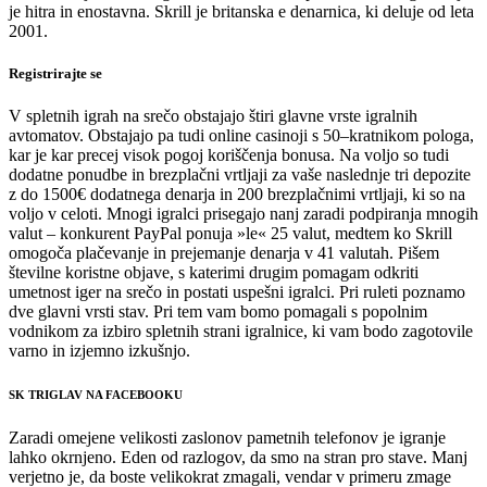
je hitra in enostavna. Skrill je britanska e denarnica, ki deluje od leta
2001.
Registrirajte se
V spletnih igrah na srečo obstajajo štiri glavne vrste igralnih
avtomatov. Obstajajo pa tudi online casinoji s 50–kratnikom pologa,
kar je kar precej visok pogoj koriščenja bonusa. Na voljo so tudi
dodatne ponudbe in brezplačni vrtljaji za vaše naslednje tri depozite
z do 1500€ dodatnega denarja in 200 brezplačnimi vrtljaji, ki so na
voljo v celoti. Mnogi igralci prisegajo nanj zaradi podpiranja mnogih
valut – konkurent PayPal ponuja »le« 25 valut, medtem ko Skrill
omogoča plačevanje in prejemanje denarja v 41 valutah. Pišem
številne koristne objave, s katerimi drugim pomagam odkriti
umetnost iger na srečo in postati uspešni igralci. Pri ruleti poznamo
dve glavni vrsti stav. Pri tem vam bomo pomagali s popolnim
vodnikom za izbiro spletnih strani igralnice, ki vam bodo zagotovile
varno in izjemno izkušnjo.
SK TRIGLAV NA FACEBOOKU
Zaradi omejene velikosti zaslonov pametnih telefonov je igranje
lahko okrnjeno. Eden od razlogov, da smo na stran pro stave. Manj
verjetno je, da boste velikokrat zmagali, vendar v primeru zmage