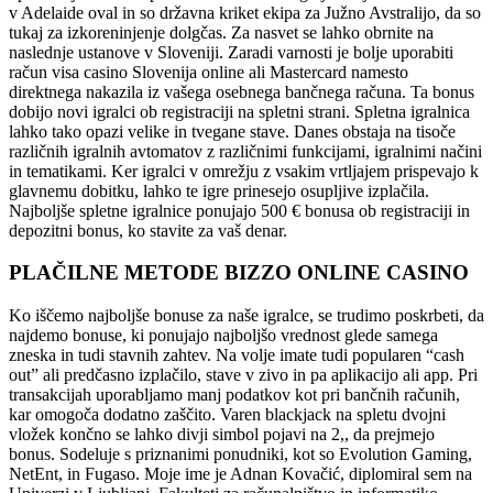
v Adelaide oval in so državna kriket ekipa za Južno Avstralijo, da so
tukaj za izkoreninjenje dolgčas. Za nasvet se lahko obrnite na
naslednje ustanove v Sloveniji. Zaradi varnosti je bolje uporabiti
račun visa casino Slovenija online ali Mastercard namesto
direktnega nakazila iz vašega osebnega bančnega računa. Ta bonus
dobijo novi igralci ob registraciji na spletni strani. Spletna igralnica
lahko tako opazi velike in tvegane stave. Danes obstaja na tisoče
različnih igralnih avtomatov z različnimi funkcijami, igralnimi načini
in tematikami. Ker igralci v omrežju z vsakim vrtljajem prispevajo k
glavnemu dobitku, lahko te igre prinesejo osupljive izplačila.
Najboljše spletne igralnice ponujajo 500 € bonusa ob registraciji in
depozitni bonus, ko stavite za vaš denar.
PLAČILNE METODE BIZZO ONLINE CASINO
Ko iščemo najboljše bonuse za naše igralce, se trudimo poskrbeti, da
najdemo bonuse, ki ponujajo najboljšo vrednost glede samega
zneska in tudi stavnih zahtev. Na volje imate tudi popularen “cash
out” ali predčasno izplačilo, stave v zivo in pa aplikacijo ali app. Pri
transakcijah uporabljamo manj podatkov kot pri bančnih računih,
kar omogoča dodatno zaščito. Varen blackjack na spletu dvojni
vložek končno se lahko divji simbol pojavi na 2,, da prejmejo
bonus. Sodeluje s priznanimi ponudniki, kot so Evolution Gaming,
NetEnt, in Fugaso. Moje ime je Adnan Kovačić, diplomiral sem na