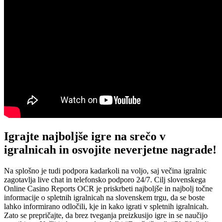
Igrajte najboljše igre na srečo v
igralnicah in osvojite neverjetne nagrade!
Na splošno je tudi podpora kadarkoli na voljo, saj večina igralnic
zagotavlja live chat in telefonsko podporo 24/7. Cilj slovenskega
Online Casino Reports OCR je priskrbeti najboljše in najbolj točne
informacije o spletnih igralnicah na slovenskem trgu, da se boste
lahko informirano odločili, kje in kako igrati v spletnih igralnicah.
Zato se prepričajte, da brez tveganja preizkusijo igre in se naučijo