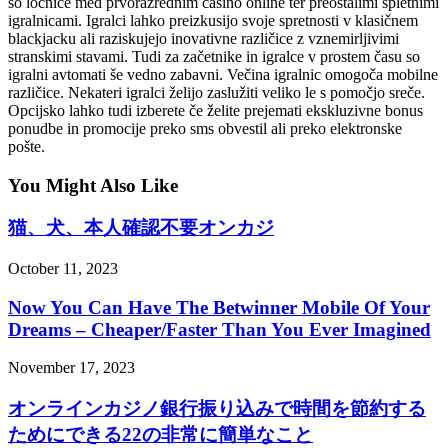
so ločnice med prvorazrednim casino online ter preostalimi spletnimi
igralnicami. Igralci lahko preizkusijo svoje spretnosti v klasičnem
blackjacku ali raziskujejo inovativne različice z vznemirljivimi
stranskimi stavami. Tudi za začetnike in igralce v prostem času so
igralni avtomati še vedno zabavni. Večina igralnic omogoča mobilne
različice. Nekateri igralci želijo zaslužiti veliko le s pomočjo sreče.
Opcijsko lahko tudi izberete če želite prejemati ekskluzivne bonus
ponudbe in promocije preko sms obvestil ali preko elektronske
pošte.
You Might Also Like
猫、犬、本人確認不要オンカジ
October 11, 2023
Now You Can Have The Betwinner Mobile Of Your
Dreams – Cheaper/Faster Than You Ever Imagined
November 17, 2023
オンラインカジノ銀行振り込みで時間を節約する
ためにできる22の非常に簡単なこと