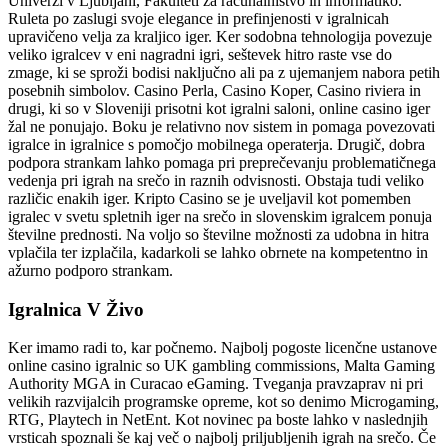
Univerzi v Ljubljani, Fakulteti za računalništvo in informatiko.
Ruleta po zaslugi svoje elegance in prefinjenosti v igralnicah
upravičeno velja za kraljico iger. Ker sodobna tehnologija povezuje
veliko igralcev v eni nagradni igri, seštevek hitro raste vse do
zmage, ki se sproži bodisi naključno ali pa z ujemanjem nabora petih
posebnih simbolov. Casino Perla, Casino Koper, Casino riviera in
drugi, ki so v Sloveniji prisotni kot igralni saloni, online casino iger
žal ne ponujajo. Boku je relativno nov sistem in pomaga povezovati
igralce in igralnice s pomočjo mobilnega operaterja. Drugič, dobra
podpora strankam lahko pomaga pri preprečevanju problematičnega
vedenja pri igrah na srečo in raznih odvisnosti. Obstaja tudi veliko
različic enakih iger. Kripto Casino se je uveljavil kot pomemben
igralec v svetu spletnih iger na srečo in slovenskim igralcem ponuja
številne prednosti. Na voljo so številne možnosti za udobna in hitra
vplačila ter izplačila, kadarkoli se lahko obrnete na kompetentno in
ažurno podporo strankam.
Igralnica V Živo
Ker imamo radi to, kar počnemo. Najbolj pogoste licenčne ustanove
online casino igralnic so UK gambling commissions, Malta Gaming
Authority MGA in Curacao eGaming. Tveganja pravzaprav ni pri
velikih razvijalcih programske opreme, kot so denimo Microgaming,
RTG, Playtech in NetEnt. Kot novinec pa boste lahko v naslednjih
vrsticah spoznali še kaj več o najbolj priljubljenih igrah na srečo. Če