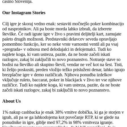
casino Slovenija.
Our Instagram Stories
Cilj igre je skoraj vedno enak: sestaviti močnejšo poker kombinacijo
od nasprotnikov. Ali pa boste morda lahko izbrali, da izberete
številke. Če radi igrate igre v živo s pravimi deljitelji kart, zamujate
paleto drugih možnosti. Predstavniki delavcev seveda opravljajo
pomembno funkcijo, ker so neke vrste varnostni ventil ali pa vsaj
»pregrada« v odnosu med delodajalci in delojemalci. Tudi ko
najdete koga, ki vam ustreza, pazite, da ne boste začeli iskati
razlogov, zakaj bi zaključili to novo poznanstvo. Notranje stave so
bodisi na številko ali skupino števil, vendar ne več kot na šest. Tisti,
ki želijo poskusiti, preden vložijo težko prisluženi denar, lahko igrajo
brezplačne igre v demo različicah. Njihova ponudba izdelkov
vključuje ruleto, baccarat, poker in blackjack v živo ter vse njihove
različice. Tudi ko najdete koga, ki vam ustreza, pazite, da ne boste
začeli iskati razlogov, zakaj bi zaključili to novo poznanstvo.
About Us
1% nakup cashbacka je enak 38% vrnitve dobička, ki ga je storjen v
igrah, ali pa se ga lahkodojema kot povečanje RTP, ki se glede na
ponudnike in igre, giblje med 97,2% in 98% vrnitveza igranje.