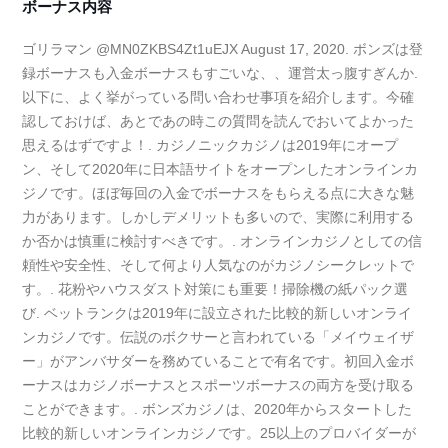
ボーナス内容
ゴリラマン @MN0ZKBS4Zt1uEJX August 17, 2020. ボンズは登
録ボーナスも入金ボーナスもすごいな、、運営太っ腹すぎんか.
以下に、よく挙がっている問い合わせ事項を紹介します。今確
認しておけば、あとであの時この質問を読んでおいてよかった
思えるはずですよ！. カジノニックカジノは2019年にオープ
ン、そして2020年に日本語サイトをオープンしたオンラインカ
ジノです。ほぼ毎回の入金でボーナスをもらえる点に大きな魅
力があります。しかしデメリットも多いので、実際に利用する
か否かは慎重に検討すべきです。. オンラインカジノとしての信
頼性や安全性、そして何より人気なのがカジノシークレットで
す。. 花粉やハウスダスト対策にも重要！掃除機の紙パック選
び. ベットランクは2019年に設立された比較的新しいオンライ
ンカジノです。伝説のボクサーと言われている「メイウェイザ
ー」がアンバサダーを務めていることで有名です。初回入金ボ
ーナスはカジノボーナスとスポーツボーナスの両方を受け取る
ことができます。. ボンズカジノは、2020年からスタートした
比較的新しいオンラインカジノです。25以上のプロバイダーが