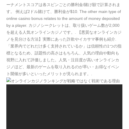
ーナメントスコアは各スピンごとの勝利金/賭け額で計算されま
す。 例えば2ドル賭けて、勝利金が$10. The other main type of
online casino bonus relates to the amount of money deposited
by a player. カジノシークレットは、取り扱いゲーム数が2,000
を超える人気オンラインカジノです。. 【悪質なオンラインカジ
ノを見分ける方法】実際にあった詐欺やイカサマ事例も紹介.
「業界内でどれだけ多く支持されているか」は信頼性の1つの指
標となるため、話題性の高さはもちろん、人気の理由や動向も
視野に入れて評価しました。人気・注目度が高いオンラインカ
ジノほど、最新のゲームを取り入れるのが早い・お得なイベン
ト開催が多いといったメリットが見られます。.