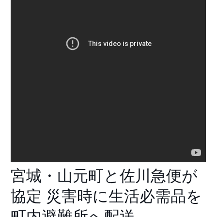
宮城・山元町と佐川急便が
協定 災害時に生活必需品を
町内避難所へ配送