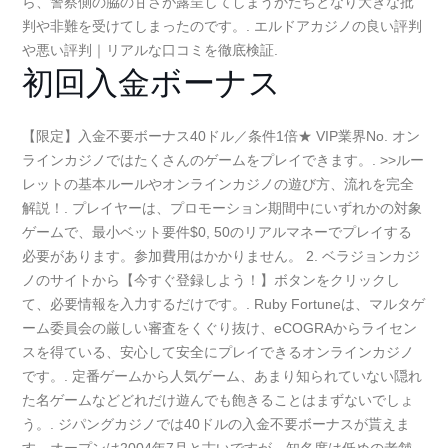
ら、警察側の脇の甘さが露呈してしまうかたちとなり大きな批
判や非難を受けてしまったのです。. エルドアカジノの良い評判
や悪い評判｜リアルな口コミを徹底検証.
初回入金ボーナス
【限定】入金不要ボーナス40ドル／条件1倍★ VIP業界No. オン
ラインカジノではたくさんのゲームをプレイできます。. >>ルー
レットの基本ルールやオンラインカジノの遊び方、流れを完全
解説！. プレイヤーは、プロモーション期間中にいずれかの対象
ゲームで、最小ベット要件$0, 50のリアルマネーでプレイする
必要があります。参加費用はかかりません。 2. ベラジョンカジ
ノのサイトから【今すぐ登録しよう！】ボタンをクリックし
て、必要情報を入力するだけです。. Ruby Fortuneは、マルタゲ
ーム委員会の厳しい審査をくぐり抜け、eCOGRAからライセン
スを得ている、安心して安全にプレイできるオンラインカジノ
です。. 定番ゲームから人気ゲーム、あまり知られていない隠れ
た名ゲームなどどれだけ遊んでも飽きることはまずないでしょ
う。. ジパングカジノでは40ドルの入金不要ボーナスが貰えま