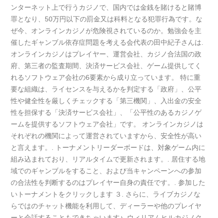
ンターネット上で行うカジノで、国内では金銭を賭けると賭博
罪となり、50万円以下の罰金又は科料となる犯罪行為です。な
ぜ今、オンラインカジノが危険視されているのか。勉強会を主
催したギャンブル依存症問題を考える会代表の田中紀子さんは.
オンラインカジノはプレイヤー、運営会社、カジノ合法国の政
府、第三者の監査期間、決済サービス会社、ゲーム提供してく
れるソフトウェア会社の6要素から成り立っています。 特に重
要な組織は、ライセンスを与えるかを判定する「政府」、公平
性や健全性を厳しくチェックする「第三機関」、入出金の安全
性を担保する「決済サービス会社」、「公平性のあるカジノゲ
ームを提供するソフトウェア会社」です。 オンラインカジノは
それぞれの機関によって運営されていますから、安全性が高い
と言えます。. トーナメントリーダーボードは、対象ゲーム内に
組み込まれており、リアルタイムで更新されます。. 居住する地
域でのギャンブルをすること、および当キャンペーンへの参加
の合法性を判断するのはプレイヤー自身の責任です。. 参加した
いトーナメントをクリックします ３. さらに、ライブカジノな
らではのチャット機能を利用して、ディーラーや他のプレイヤ
ーと会話することもできちゃいます♪. ウィリアムヒルカジノク