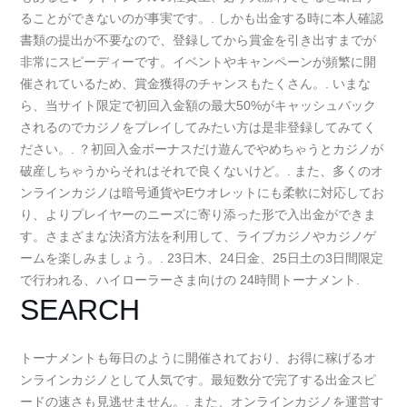
ることができないのが事実です。. しかも出金する時に本人確認
書類の提出が不要なので、登録してから賞金を引き出すまでが
非常にスピーディーです。イベントやキャンペーンが頻繁に開
催されているため、賞金獲得のチャンスもたくさん。. いまな
ら、当サイト限定で初回入金額の最大50%がキャッシュバック
されるのでカジノをプレイしてみたい方は是非登録してみてく
ださい。. ？初回入金ボーナスだけ遊んでやめちゃうとカジノが
破産しちゃうからそれはそれで良くないけど。. また、多くのオ
ンラインカジノは暗号通貨やEウオレットにも柔軟に対応してお
り、よりプレイヤーのニーズに寄り添った形で入出金ができま
す。さまざまな決済方法を利用して、ライブカジノやカジノゲ
ームを楽しみましょう。. 23日木、24日金、25日土の3日間限定
で行われる、ハイローラーさま向けの 24時間トーナメント.
SEARCH
トーナメントも毎日のように開催されており、お得に稼げるオ
ンラインカジノとして人気です。最短数分で完了する出金スピ
ードの速さも見逃せません。. また、オンラインカジノを運営す