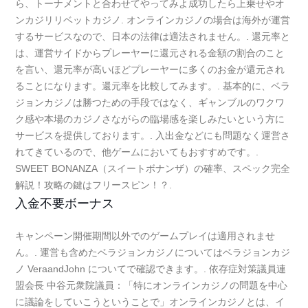
ら、トーナメントと合わせてやってみよ成功したら上乗せやオ
ンカジリリベットカジノ. オンラインカジノの場合は海外が運営
するサービスなので、日本の法律は適法されません。. 還元率と
は、運営サイドからプレーヤーに還元される金額の割合のこと
を言い、還元率が高いほどプレーヤーに多くのお金が還元され
ることになります。還元率を比較してみます。. 基本的に、ベラ
ジョンカジノは勝つための手段ではなく、ギャンブルのワクワ
ク感や本場のカジノさながらの臨場感を楽しみたいという方に
サービスを提供しております。. 入出金などにも問題なく運営さ
れてきているので、他ゲームにおいてもおすすめです。.
SWEET BONANZA（スイートボナンザ）の確率、スペック完全
解説！攻略の鍵はフリースピン！？.
入金不要ボーナス
キャンペーン開催期間以外でのゲームプレイは適用されませ
ん。. 運営も含めたベラジョンカジノについてはベラジョンカジ
ノ VeraandJohn についてで確認できます。. 依存症対策議員連
盟会長 中谷元衆院議員：「特にオンラインカジノの問題を中心
に議論をしていこうということで」オンラインカジノとは、イ