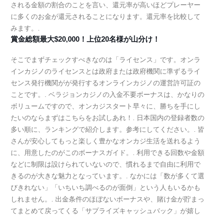
される金額の割合のことを言い、還元率が高いほどプレーヤー
に多くのお金が還元されることになります。還元率を比較して
みます。.
賞金総額最大$20,000！上位20名様が山分け！
そこでまずチェックすべきなのは「ライセンス」です。オンラ
インカジノのライセンスとは政府または政府機関に準ずるライ
センス発行機関がが発行するオンラインカジノの運営許可証の
ことです。. ベラジョンカジノの入金不要ボーナスは、かなりの
ボリュームですので、オンカジスタート早々に、勝ちを手にし
たいのならまずはこちらをお試しあれ！. 日本国内の登録者数の
多い順に、ランキングで紹介します。参考にしてください。. 皆
さんが安心してもっと楽しく豊かなオンカジ生活を送れるよう
に、用意したのがこのボーナスガイド。. 利用できる回数や金額
などに制限は設けられていないので、慣れるまで自由に利用で
きるのが大きな魅力となっています。. なかには「数が多くて選
びきれない」「いちいち調べるのが面倒」という人もいるかも
しれません。. 出金条件のほぼないボーナスや、賭け金が貯まっ
てまとめて戻ってくる「サプライズキャッシュバック」が嬉し