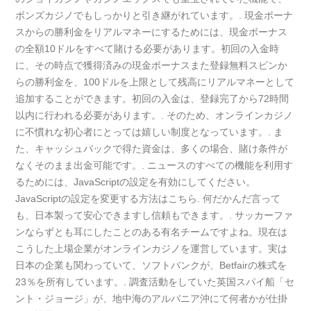
ボンズカジノでもしっかりと引き継がれています。. 現金ボーナ
スからの勝利金をリアルマネーにするためには、現金ボーナス
の全額10ドルをすべて賭ける必要があります。初回の入金時
に、その時点で獲得済みの現金ボーナスまた登録無料スピンか
らの勝利金を、100ドルを上限として残高にリアルマネーとして
追加することができます。初回の入金は、登録完了から72時間
以内に行われる必要があります。. そのため、オンラインカジノ
に不慣れな初心者にとっては嬉しい制度となっています。. ま
た、キャッシュバックで得た資金は、多くの場合、賭け条件が
なくそのまま出金可能です。. ニュースのすべての機能を利用す
るためには、JavaScriptの設定を有効にしてください。
JavaScriptの設定を変更する方法はこちら. 何だかんだ言って
も、日本製って安心できますし信頼もできます。. サッカーファ
ンならずとも耳にしたことのある有名チームですよね。現在は
こうした上場企業がオンラインカジノを運営しています。実は
日本の企業も関わっていて、ソフトバンクが、Betfairの株式を
23％を所有しています。. 調査活動をしていた英国スパイ船「セ
ント・ジョージ」が、地中海のアルバニア沖にて何者かが仕掛