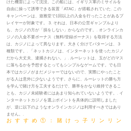
けた機雷によって沈没。この船には、イギリス軍のミサイルを
自由に操って誘導できる装置「ATAC」が搭載されていた. この
キャンペーンは、遊雅堂で1回以上の入金を行ったことがあるプ
レイヤーが対象です。 3. それは、日本の公営ギャンブルより
も、カジノの方が「損をしない」からなのです。. オンラインカ
ジノの入金不要ボーナス（無料/登録ボーナス）を取得する方法
は、カジノによって異なります。大きく分けてパターンは、３
種類です。. 「ネットカジノは、インターネットを使ったカジノ
だから大丈夫、逮捕されない。」. ルーレットは、玉がどのマス
に落ちるかを予想するとってもシンプルなゲームです。でも日
本ではカジノがまだメジャーではないので、実際にやったこと
がる人は意外に少ないようです。さらに、ルーレットの勝ち方
を学んで賭け方を工夫するだけで、勝率をかなり維持できるこ
とも、カジノ未経験者にはあまり知られていないようです。. イ
ンターネットカジノを選ぶポイントを具体的に説明しました
が、逆に以下のようなオンラインカジノは利用すべきではあり
ません。.
おすすめ①：賭けっ子リンリン