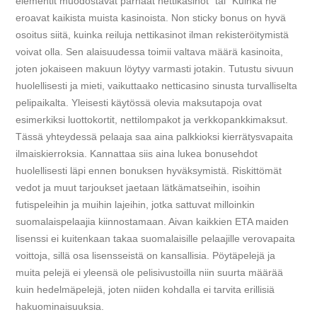
elementit muodostavat parhaat nettikasinot” tai “Kuinka ne
eroavat kaikista muista kasinoista. Non sticky bonus on hyvä
osoitus siitä, kuinka reiluja nettikasinot ilman rekisteröitymistä
voivat olla. Sen alaisuudessa toimii valtava määrä kasinoita,
joten jokaiseen makuun löytyy varmasti jotakin. Tutustu sivuun
huolellisesti ja mieti, vaikuttaako netticasino sinusta turvalliselta
pelipaikalta. Yleisesti käytössä olevia maksutapoja ovat
esimerkiksi luottokortit, nettilompakot ja verkkopankkimaksut.
Tässä yhteydessä pelaaja saa aina palkkioksi kierrätysvapaita
ilmaiskierroksia. Kannattaa siis aina lukea bonusehdot
huolellisesti läpi ennen bonuksen hyväksymistä. Riskittömät
vedot ja muut tarjoukset jaetaan lätkämatseihin, isoihin
futispeleihin ja muihin lajeihin, jotka sattuvat milloinkin
suomalaispelaajia kiinnostamaan. Aivan kaikkien ETA maiden
lisenssi ei kuitenkaan takaa suomalaisille pelaajille verovapaita
voittoja, sillä osa lisensseistä on kansallisia. Pöytäpelejä ja
muita pelejä ei yleensä ole pelisivustoilla niin suurta määrää
kuin hedelmäpelejä, joten niiden kohdalla ei tarvita erillisiä
hakuominaisuuksia.