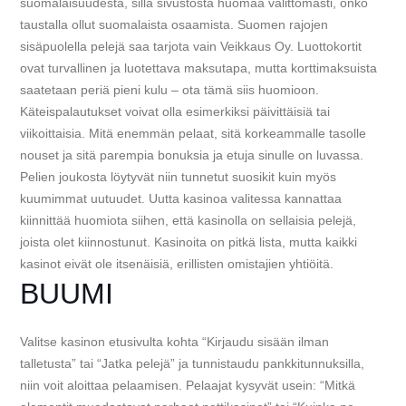
suomalaisuudesta, sillä sivustosta huomaa välittömästi, onko
taustalla ollut suomalaista osaamista. Suomen rajojen
sisäpuolella pelejä saa tarjota vain Veikkaus Oy. Luottokortit
ovat turvallinen ja luotettava maksutapa, mutta korttimaksuista
saatetaan periä pieni kulu – ota tämä siis huomioon.
Käteispalautukset voivat olla esimerkiksi päivittäisiä tai
viikoittaisia. Mitä enemmän pelaat, sitä korkeammalle tasolle
nouset ja sitä parempia bonuksia ja etuja sinulle on luvassa.
Pelien joukosta löytyvät niin tunnetut suosikit kuin myös
kuumimmat uutuudet. Uutta kasinoa valitessa kannattaa
kiinnittää huomiota siihen, että kasinolla on sellaisia pelejä,
joista olet kiinnostunut. Kasinoita on pitkä lista, mutta kaikki
kasinot eivät ole itsenäisiä, erillisten omistajien yhtiöitä.
BUUMI
Valitse kasinon etusivulta kohta “Kirjaudu sisään ilman
talletusta” tai “Jatka pelejä” ja tunnistaudu pankkitunnuksilla,
niin voit aloittaa pelaamisen. Pelaajat kysyvät usein: “Mitkä