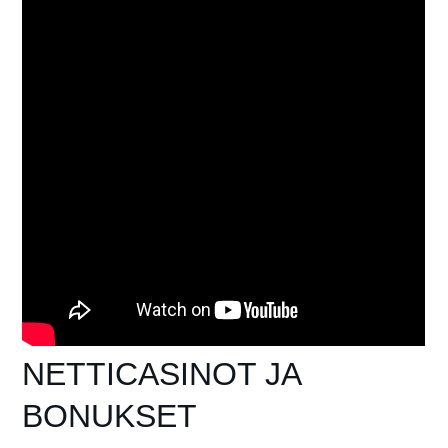
NETTICASINOT JA
BONUKSET