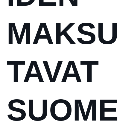
MAKSU
TAVAT
SUOME