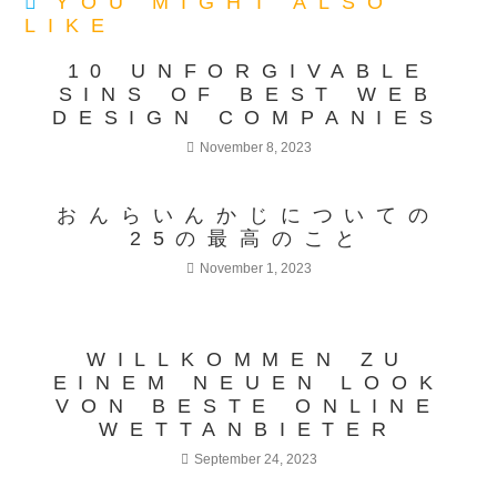
YOU MIGHT ALSO
LIKE
10 UNFORGIVABLE
SINS OF BEST WEB
DESIGN COMPANIES
November 8, 2023
おんらいんかじについての
25の最高のこと
November 1, 2023
WILLKOMMEN ZU
EINEM NEUEN LOOK
VON BESTE ONLINE
WETTANBIETER
September 24, 2023