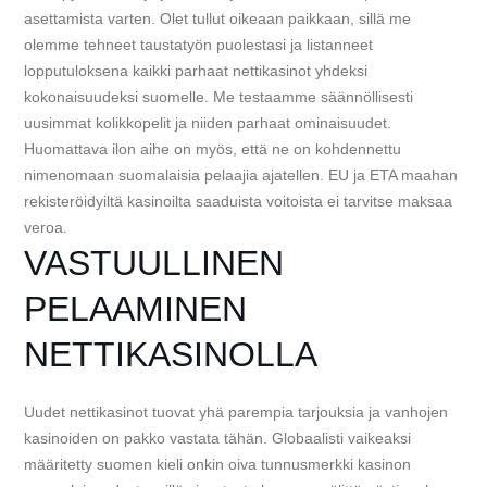
asettamista varten. Olet tullut oikeaan paikkaan, sillä me
olemme tehneet taustatyön puolestasi ja listanneet
lopputuloksena kaikki parhaat nettikasinot yhdeksi
kokonaisuudeksi suomelle. Me testaamme säännöllisesti
uusimmat kolikkopelit ja niiden parhaat ominaisuudet.
Huomattava ilon aihe on myös, että ne on kohdennettu
nimenomaan suomalaisia pelaajia ajatellen. EU ja ETA maahan
rekisteröidyiltä kasinoilta saaduista voitoista ei tarvitse maksaa
veroa.
VASTUULLINEN
PELAAMINEN
NETTIKASINOLLA
Uudet nettikasinot tuovat yhä parempia tarjouksia ja vanhojen
kasinoiden on pakko vastata tähän. Globaalisti vaikeaksi
määritetty suomen kieli onkin oiva tunnusmerkki kasinon