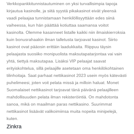
Verkkopankkitunnistautuminen on yksi turvallisimpia tapoja
kirjautua kasinolle, ja siitä syystä pikakasinot eivät yleensä
vaadi pelaajaa tunnistamaan henkilöllisyyttään edes siinä
vaiheessa, kun hän päättää kotiuttaa saamansa voitot
kasinolta. Olemme kasanneet listalle kaikki niin ilmaiskierroksia
kuin bonusrahaakin ilman talletusta tarjoavat kasinot. Siirto
kasinot ovat pääosin erittäin laadukkaita. Riippuu täysin
pelaajasta suosiiko monipuolista maksutapatarjontaa vai vain
yhtä, tiettyä maksutapaa. Lisäksi VIP pelaajat saavat
erityiskohtelua, sillä pelaajille asetetaan oma henkilökohtainen
tilinhoitaja. Saat parhaat nettikasinot 2023 usein myös kätevästi
puhelimeesi, joten voit pelata missä ja milloin haluat. Monet
Suomalaiset nettikasinot tarjoavat tänä päivänä pelaajilleen
mahdollisuuden pelata ilman rekisteröintiä. On mahdotonta
sanoa, mikä on maailman paras nettikasino. Suurimmat
nettikasinot lisäävät valikoimiinsa muita nopeita minipelejä,
kuten.
Zinkra