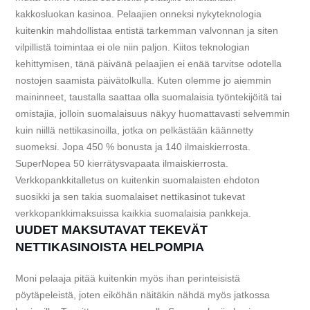
kakkosluokan kasinoa. Pelaajien onneksi nykyteknologia
kuitenkin mahdollistaa entistä tarkemman valvonnan ja siten
vilpillistä toimintaa ei ole niin paljon. Kiitos teknologian
kehittymisen, tänä päivänä pelaajien ei enää tarvitse odotella
nostojen saamista päivätolkulla. Kuten olemme jo aiemmin
maininneet, taustalla saattaa olla suomalaisia työntekijöitä tai
omistajia, jolloin suomalaisuus näkyy huomattavasti selvemmin
kuin niillä nettikasinoilla, jotka on pelkästään käännetty
suomeksi. Jopa 450 % bonusta ja 140 ilmaiskierrosta.
SuperNopea 50 kierrätysvapaata ilmaiskierrosta.
Verkkopankkitalletus on kuitenkin suomalaisten ehdoton
suosikki ja sen takia suomalaiset nettikasinot tukevat
verkkopankkimaksuissa kaikkia suomalaisia pankkeja.
UUDET MAKSUTAVAT TEKEVÄT
NETTIKASINOISTA HELPOMPIA
Moni pelaaja pitää kuitenkin myös ihan perinteisistä
pöytäpeleistä, joten eiköhän näitäkin nähdä myös jatkossa