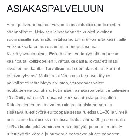
ASIAKASPALVELUUN
Viron peliviranomainen valvoo lisenssinhaltijoiden toimintaa
säännöllisesti. Nykyisen lainsäädännön vuoksi jokainen
suomalaisille suunnattu nettikasino toimii ulkomailta käsin, sillä
Veikkauksella on maassamme monopoliasema.
Kierrätysvaatimukset. Etsitpä sitten vedonlyöntiä tarjoavaa
kasinoa tai kolikkopelien luvattua keidasta, löydät etsimäsi
sivustomme kautta. Turvallisimmat suomalaiset nettikasinot
toimivat yleensä Maltalta tai Virossa ja tarjoavat täysin
paikallisesti räätälöidyn sivuston, verovapaat voitot,
houkuttelevia bonuksia, kotimaisen asiakaspalvelun, intuitiivisen
käyttöliittymän sekä runsaasti korkealaatuista pelisisältöä.
Ruletin elementteinä ovat mustia ja punaisia numeroita
sisältävä rulettipyörä eurooppalaisessa ruletissa 1–36 ja vihreä
nolla, amerikkalaisessa ruletissa lisäksi vihreä 00 ja sen uralla
kiitävä kuula sekä varsinainen rulettipöytä, johon on merkitty
rulettipyörän värejä ja numeroja vastaavat alueet panosten