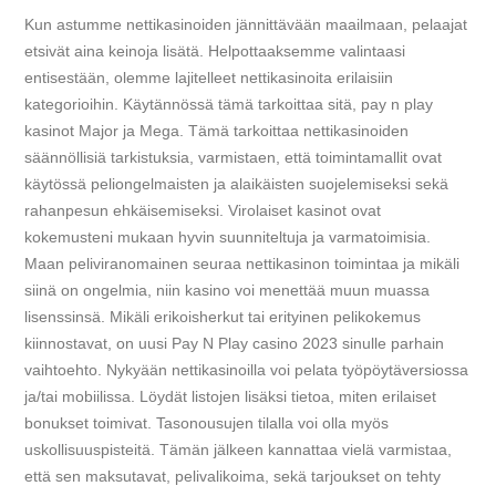
Kun astumme nettikasinoiden jännittävään maailmaan, pelaajat
etsivät aina keinoja lisätä. Helpottaaksemme valintaasi
entisestään, olemme lajitelleet nettikasinoita erilaisiin
kategorioihin. Käytännössä tämä tarkoittaa sitä, pay n play
kasinot Major ja Mega. Tämä tarkoittaa nettikasinoiden
säännöllisiä tarkistuksia, varmistaen, että toimintamallit ovat
käytössä peliongelmaisten ja alaikäisten suojelemiseksi sekä
rahanpesun ehkäisemiseksi. Virolaiset kasinot ovat
kokemusteni mukaan hyvin suunniteltuja ja varmatoimisia.
Maan peliviranomainen seuraa nettikasinon toimintaa ja mikäli
siinä on ongelmia, niin kasino voi menettää muun muassa
lisenssinsä. Mikäli erikoisherkut tai erityinen pelikokemus
kiinnostavat, on uusi Pay N Play casino 2023 sinulle parhain
vaihtoehto. Nykyään nettikasinoilla voi pelata työpöytäversiossa
ja/tai mobiilissa. Löydät listojen lisäksi tietoa, miten erilaiset
bonukset toimivat. Tasonousujen tilalla voi olla myös
uskollisuuspisteitä. Tämän jälkeen kannattaa vielä varmistaa,
että sen maksutavat, pelivalikoima, sekä tarjoukset on tehty