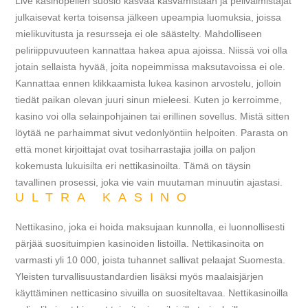
Live kasinopelien suosio kasvaa kasvamistaan ja pelivalmistajat
julkaisevat kerta toisensa jälkeen upeampia luomuksia, joissa
mielikuvitusta ja resursseja ei ole säästelty. Mahdolliseen
peliriippuvuuteen kannattaa hakea apua ajoissa. Niissä voi olla
jotain sellaista hyvää, joita nopeimmissa maksutavoissa ei ole.
Kannattaa ennen klikkaamista lukea kasinon arvostelu, jolloin
tiedät paikan olevan juuri sinun mieleesi. Kuten jo kerroimme,
kasino voi olla selainpohjainen tai erillinen sovellus. Mistä sitten
löytää ne parhaimmat sivut vedonlyöntiin helpoiten. Parasta on
että monet kirjoittajat ovat tosiharrastajia joilla on paljon
kokemusta lukuisilta eri nettikasinoilta. Tämä on täysin
tavallinen prosessi, joka vie vain muutaman minuutin ajastasi.
ULTRA KASINO
Nettikasino, joka ei hoida maksujaan kunnolla, ei luonnollisesti
pärjää suosituimpien kasinoiden listoilla. Nettikasinoita on
varmasti yli 10 000, joista tuhannet sallivat pelaajat Suomesta.
Yleisten turvallisuustandardien lisäksi myös maalaisjärjen
käyttäminen netticasino sivuilla on suositeltavaa. Nettikasinoilla