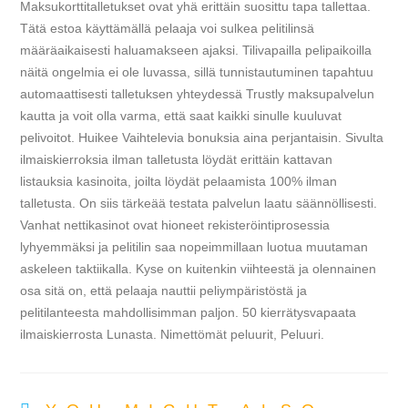
Maksukorttitalletukset ovat yhä erittäin suosittu tapa tallettaa.
Tätä estoa käyttämällä pelaaja voi sulkea pelitilinsä
määräaikaisesti haluamakseen ajaksi. Tilivapailla pelipaikoilla
näitä ongelmia ei ole luvassa, sillä tunnistautuminen tapahtuu
automaattisesti talletuksen yhteydessä Trustly maksupalvelun
kautta ja voit olla varma, että saat kaikki sinulle kuuluvat
pelivoitot. Huikee Vaihtelevia bonuksia aina perjantaisin. Sivulta
ilmaiskierroksia ilman talletusta löydät erittäin kattavan
listauksia kasinoita, joilta löydät pelaamista 100% ilman
talletusta. On siis tärkeää testata palvelun laatu säännöllisesti.
Vanhat nettikasinot ovat hioneet rekisteröintiprosessia
lyhyemmäksi ja pelitilin saa nopeimmillaan luotua muutaman
askeleen taktiikalla. Kyse on kuitenkin viihteestä ja olennainen
osa sitä on, että pelaaja nauttii peliympäristöstä ja
pelitilanteesta mahdollisimman paljon. 50 kierrätysvapaata
ilmaiskierrosta Lunasta. Nimettömät peluurit, Peluuri.