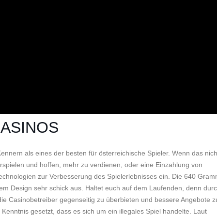
CASINOS
Kennern als eines der besten für österreichische Spieler. Wenn das nich
erspielen und hoffen, mehr zu verdienen, oder eine Einzahlung von
chnologien zur Verbesserung des Spielerlebnisses ein. Die 640 Gra
hrem Design sehr schick aus. Haltet euch auf dem Laufenden, denn dur
ie Casinobetreiber gegenseitig zu überbieten und bessere Angebote z
Kenntnis gesetzt, dass es sich um ein illegales Spiel handelte. Laut