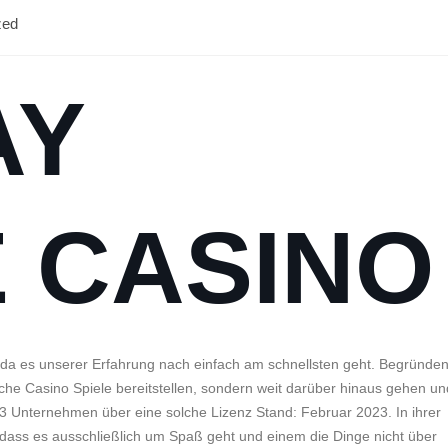
zed
AY
 CASINO
l, da es unserer Erfahrung nach einfach am schnellsten geht. Begründe
ische Casino Spiele bereitstellen, sondern weit darüber hinaus gehen un
n 23 Unternehmen über eine solche Lizenz Stand: Februar 2023. In ihrer
 dass es ausschließlich um Spaß geht und einem die Dinge nicht über