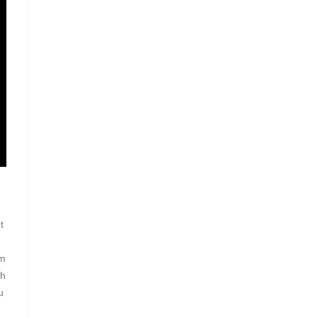
t
mm
ch
u