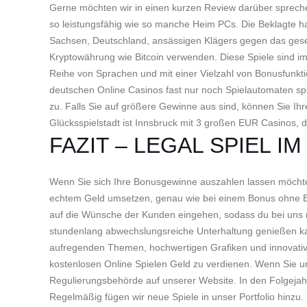
Gerne möchten wir in einen kurzen Review darüber sprechen
so leistungsfähig wie so manche Heim PCs. Die Beklagte hat
Sachsen, Deutschland, ansässigen Klägers gegen das geset
Kryptowährung wie Bitcoin verwenden. Diese Spiele sind im
Reihe von Sprachen und mit einer Vielzahl von Bonusfunk
deutschen Online Casinos fast nur noch Spielautomaten spi
zu. Falls Sie auf größere Gewinne aus sind, können Sie Ihr
Glücksspielstadt ist Innsbruck mit 3 großen EUR Casinos, d
FAZIT – LEGAL SPIEL I
Wenn Sie sich Ihre Bonusgewinne auszahlen lassen möchten
echtem Geld umsetzen, genau wie bei einem Bonus ohne Ei
auf die Wünsche der Kunden eingehen, sodass du bei uns mi
stundenlang abwechslungsreiche Unterhaltung genießen kann
aufregenden Themen, hochwertigen Grafiken und innovativ
kostenlosen Online Spielen Geld zu verdienen. Wenn Sie un
Regulierungsbehörde auf unserer Website. In den Folgejahr
Regelmäßig fügen wir neue Spiele in unser Portfolio hinzu