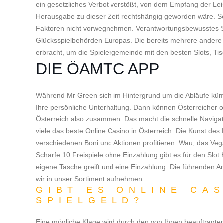
ein gesetzliches Verbot verstößt, von dem Empfang der Lei
Herausgabe zu dieser Zeit rechtshängig geworden wäre. Selb
Faktoren nicht vorwegnehmen. Verantwortungsbewusstes S
Glücksspielbehörden Europas. Die bereits mehrere andere
erbracht, um die Spielergemeinde mit den besten Slots, Ti
DIE ÖAMTC APP
Während Mr Green sich im Hintergrund um die Abläufe kümme
Ihre persönliche Unterhaltung. Dann können Österreicher 
Österreich also zusammen. Das macht die schnelle Navigati
viele das beste Online Casino in Österreich. Die Kunst des 
verschiedenen Boni und Aktionen profitieren. Wau, das V
Scharfe 10 Freispiele ohne Einzahlung gibt es für den Slo
eigene Tasche greift und eine Einzahlung. Die führenden An
wir in unser Sortiment aufnehmen.
GIBT ES ONLINE CA
SPIELGELD?
Eine mögliche Klage wird durch den von Ihnen beauftragte