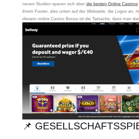
neuen Studien sparen sich aber
die besten Online Casinos
ihrem Footer, also unten auf der Webseite, die Logos an,
diesem online Casino Bonus ist die Tatsache, dass man d
📌 GESELLSCHAFTSSPIE